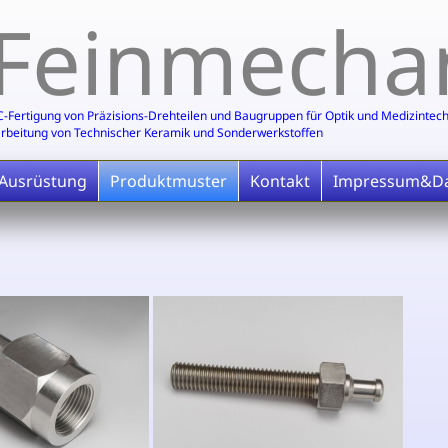
Feinmecha
-Fertigung von Präzisions-Drehteilen und Baugruppen für Optik und Medizintech
rbeitung von Technischer Keramik und Sonderwerkstoffen
 Ausrüstung
Produktmuster
Kontakt
Impressum&Da