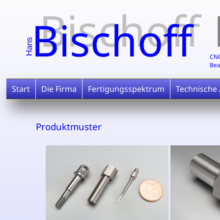
Bischoff
Bischoff
Hans
CNC
Bea
Start
Die Firma
Fertigungsspektrum
Technische
Produktmuster