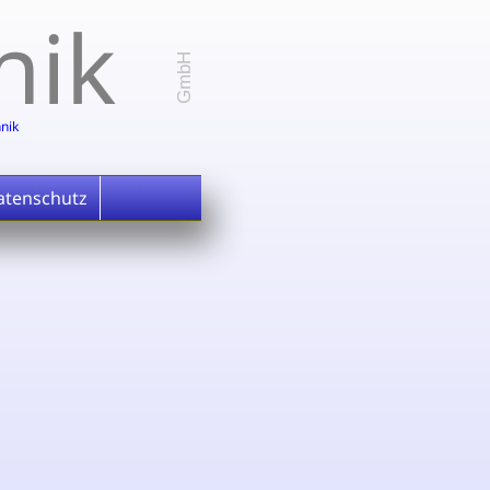
nik
GmbH
nik
tenschutz